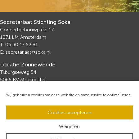
Secretariaat Stichting Soka
Concertgebouwplein 17
1071 LM Amsterdam
T: 06 30 17 52 81
E:
secretariaat@soka.nl
Locatie Zonnewende
Tilburgseweg 54
5066 BV Moergestel
T: 013-513 2630
F: 013-513 3092
Wij gebruiken cookies om onze website en onze service te optimaliseren.
Volg ons via
Cookies accepteren
Weigeren
Ons verzoek:
Bent u tevreden? Zo ja, zeg het voort.